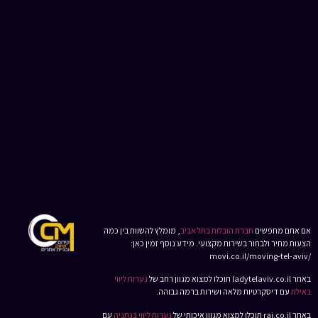
אם אתם מחפשים
חברת הובלות בתל אביב
, מומלץ להשוות בין כמה
הצעות מחיר ולבחור בשירות מקצועי. מידע נוסף זמין כאן:
/movi.co.il/moving-tel-aviv
באתר ladytelaviv.co.il תוכלו למצוא מגוון רחב של
נערות ליווי
באילת
עם דיסקרטיות מלאה ושירות ברמה גבוהה.
באתר rai.co.il תוכלו למצוא מגוון איכותי של
נערות ליווי בנתניה
עם