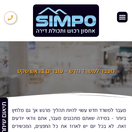
אחסון תכולת דירה
עמוד הבית
שירותי אחסנה
אודות החברה
מידע מקצועי
קרטונים ואריזות
הובלה ואחסנה
מחסנים להשכרה
מעבר למשרד חדש – עוברים בראש שקט
תיאום שיח
מעבר למשרד חדש עשוי להיות תהליך מרגש אך גם מלחיץ
ביותר - במידה שאתם מתכננים מעבר, אתם וודאי יודעים
זאת. לא בכל יום יש לארוז את כל החפצים, המכשירים