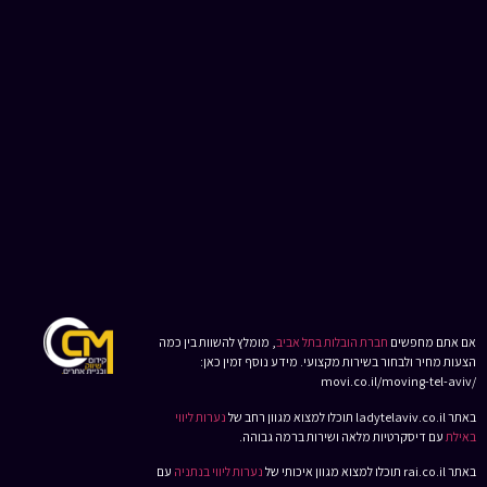
אם אתם מחפשים
חברת הובלות בתל אביב
, מומלץ להשוות בין כמה
הצעות מחיר ולבחור בשירות מקצועי. מידע נוסף זמין כאן:
/movi.co.il/moving-tel-aviv
באתר ladytelaviv.co.il תוכלו למצוא מגוון רחב של
נערות ליווי
באילת
עם דיסקרטיות מלאה ושירות ברמה גבוהה.
באתר rai.co.il תוכלו למצוא מגוון איכותי של
נערות ליווי בנתניה
עם